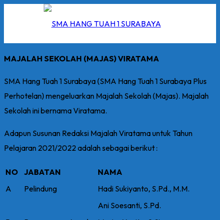
Skip
to
content
MAJALAH SEKOLAH (MAJAS) VIRATAMA
SMA Hang Tuah 1 Surabaya (SMA Hang Tuah 1 Surabaya Plus
Perhotelan) mengeluarkan Majalah Sekolah (Majas). Majalah
I
Sekolah ini bernama Viratama.
2026
Adapun Susunan Redaksi Majalah Viratama untuk Tahun
5/2026
Pelajaran 2021/2022 adalah sebagai berikut :
 Hang Tuah
NO
JABATAN
NAMA
A
Pelindung
Hadi Sukiyanto, S.Pd., M.M.
Ani Soesanti, S.Pd.