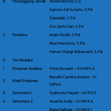
B
Penanggung Jawab
Munira Novita, S.Si.
Supono Adi Sucipto, S.Pd.
Zubaidah, S.Pd.
Dwi Upita Sari, S.Pd.
C
Pembina
Imam Muslih, S.Pd.
Rina Maschurin, S.Pd.
Hanum Wangi Wibawanti, S.Pd.
D
Tim Redaksi
1
Pimpinan Redaksi
Fitria Novianti – XII MIPA 4
Renafa Cantika Soraya – XI
2
Wakil Pimpinan
MIPA4
3
Sekretaris 1
Syakirotul Hayati – XII IPS 5
4
Sekretaris 2
Anantia Aulia – XI MIPA 4
Rana Hafizah – XI MIPA 1