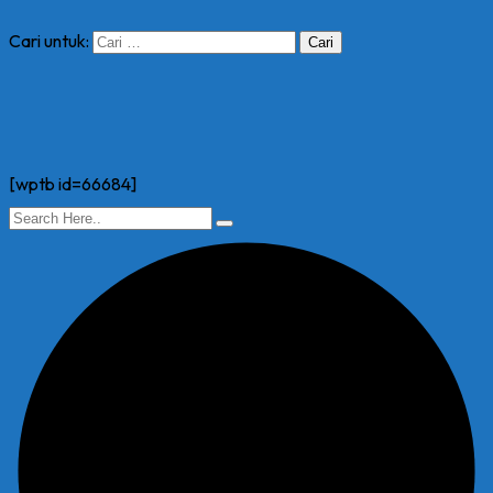
Cari untuk:
[wptb id=66684]