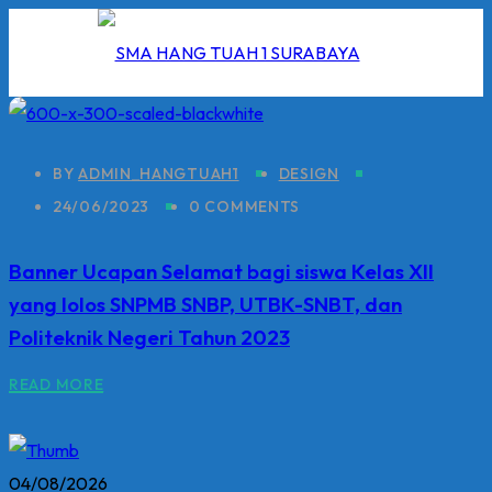
Skip
to
content
BY
ADMIN_HANGTUAH1
DESIGN
24/06/2023
0 COMMENTS
I
Banner Ucapan Selamat bagi siswa Kelas XII
2026
yang lolos SNPMB SNBP, UTBK-SNBT, dan
5/2026
Politeknik Negeri Tahun 2023
 Hang Tuah
READ MORE
04/08/2026