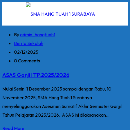
Skip
to
content
By
admin_hangtuah1
Berita Sekolah
02/12/2025
I
0 Comments
2026
ASAS Ganjil TP.2025/2026
5/2026
Mulai Senin, 1 Desember 2025 sampai dengan Rabu, 10
November 2025, SMA Hang Tuah 1 Surabaya
 Hang Tuah
menyelenggarakan Asesmen Sumatif Akhir Semester Ganjil
Tahun Pelajaran 2025/2026. ASAS ini dilaksanakan...
Read More