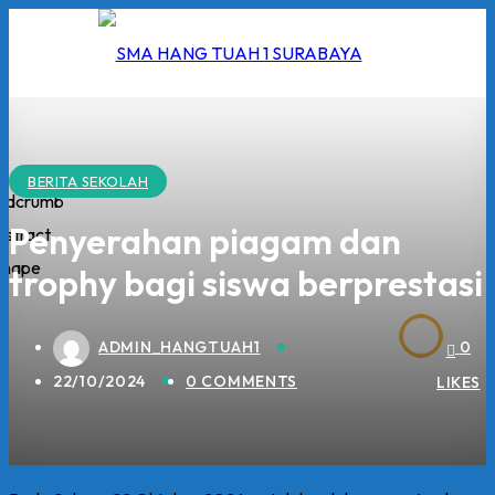
Skip
to
content
BERITA SEKOLAH
I
Penyerahan piagam dan
trophy bagi siswa berprestasi
2026
5/2026
ADMIN_HANGTUAH1
0
 Hang Tuah
22/10/2024
0 COMMENTS
LIKES