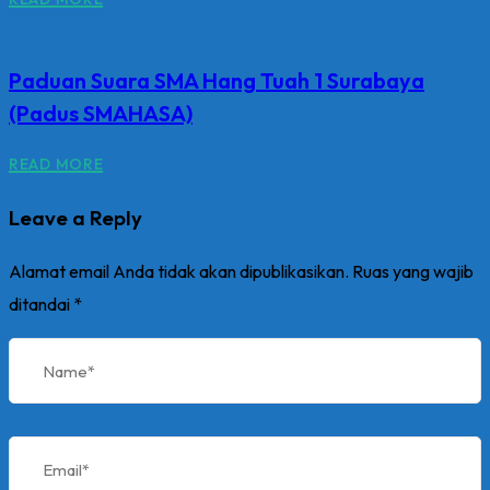
Paduan Suara SMA Hang Tuah 1 Surabaya
(Padus SMAHASA)
READ MORE
Leave a Reply
Alamat email Anda tidak akan dipublikasikan.
Ruas yang wajib
ditandai
*