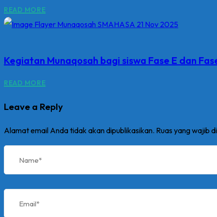
READ MORE
Kegiatan Munaqosah bagi siswa Fase E dan Fas
READ MORE
Leave a Reply
Alamat email Anda tidak akan dipublikasikan.
Ruas yang wajib d