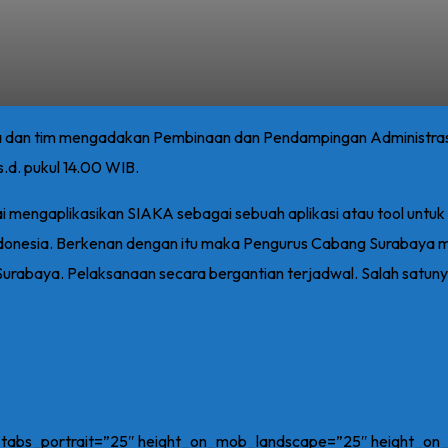
ya dan tim mengadakan Pembinaan dan Pendampingan Administr
.d. pukul 14.00 WIB.
ai mengaplikasikan SIAKA sebagai sebuah aplikasi atau tool untu
 Indonesia. Berkenan dengan itu maka Pengurus Cabang Surabay
rabaya. Pelaksanaan secara bergantian terjadwal. Salah satunya 
n_tabs_portrait=”25″ height_on_mob_landscape=”25″ height_o