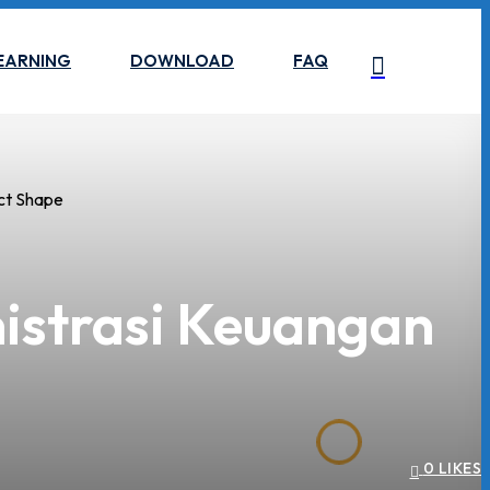
EARNING
DOWNLOAD
FAQ
strasi Keuangan
0
LIKES