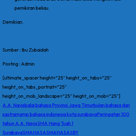
pemikiran beliau.
Demikian.
Sumber : Ibu Zubaidah
Posting : Admin
[ultimate_spacer height=”25″ height_on_tabs=”25″
height_on_tabs_portrait=”25″
height_on_mob_landscape=”25″ height_on_mob=”25″]
A.A. Navis
balai bahasa Provinsi Jawa Timur
bulan bahasa dan
sastra
mgmp bahasa indonesia kota surabaya
Peringatan 100
tahun A.A. Navis
SMA Hang Tuah 1
Surabaya
SMAHASA
SMAHASASBY